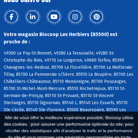
Votre magasin Biocoop Les Herbiers (85500) est
proche de :
49300 Le Puy-St-Bonnet, 49280 La Tessoualle, 49280 St-
Christophe-du-Bois, 49710 Le Longeron, 49660 Torfou, 85390
Chavagnes-les-Redoux, 85700 La Flocellière, 85700 La Meilleraie-
Tillay, 85700 La Pommeraie s/Sèvre, 85510 Le Boupère, 85700 Les
Châtelliers-Châteaumur, 85110 Monsireigne, 85700 Pouzauges,
85700 St-Michel-Mont-Mercure, 85510 Rochetrejoux, 85110 St-
Germain-de-Prinçay, 85110 St-Prouant, 85110 St-Vincent-
Sterlanges, 85110 Sigournais, 85140 L, 85140 Les Essarts, 85110
Ste-Cécile, 85140 Ste-Florence, 85500 Beaurepaire, 85590 Les
Epesses, 85500 Les Herbiers, 85500 Mesnard-la-Barotière, 85640
Afin de vous offrir la meilleure expérience possible, Biocoop utilise
Mouchamps, 85590 St-Mars-la-Réorthe, 85500 St-Paul-en-Pareds
des cookies : pour assurer une performance optimale du site, pour
récolter des statistiques afin d'analyser le trafic et la performance
du site et vous proposer une navigation personnalisée en toute