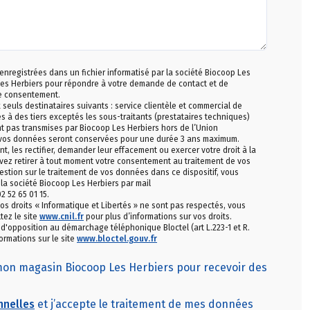
 enregistrées dans un fichier informatisé par la société Biocoop Les
Les Herbiers pour répondre à votre demande de contact et de
le consentement.
uls destinataires suivants : service clientèle et commercial de
s à des tiers exceptés les sous-traitants (prestataires techniques)
nt pas transmises par Biocoop Les Herbiers hors de l’Union
 vos données seront conservées pour une durée 3 ans maximum.
les rectifier, demander leur effacement ou exercer votre droit à la
vez retirer à tout moment votre consentement au traitement de vos
stion sur le traitement de vos données dans ce dispositif, vous
la société Biocoop Les Herbiers par mail
 52 65 01 15.
os droits « Informatique et Libertés » ne sont pas respectés, vous
tez le site
www.cnil.fr
pour plus d’informations sur vos droits.
e d'opposition au démarchage téléphonique Bloctel (art L.223-1 et R.
ormations sur le site
www.bloctel.gouv.fr
 mon magasin Biocoop Les Herbiers pour recevoir des
nnelles
et j’accepte le traitement de mes données