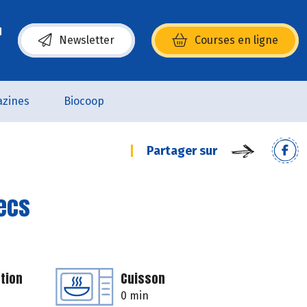
Newsletter
Courses en ligne
(s’ouvre dans une nouvelle fenêtre)
zines
Biocoop
Partager sur
secs
tion
Cuisson
0 min