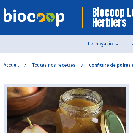
Biocoop L
Herbiers
Le magasin
Accueil
Toutes nos recettes
Confiture de poires a