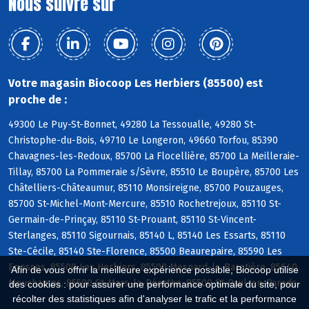
Nous suivre sur
Votre magasin Biocoop Les Herbiers (85500) est
proche de :
49300 Le Puy-St-Bonnet, 49280 La Tessoualle, 49280 St-
Christophe-du-Bois, 49710 Le Longeron, 49660 Torfou, 85390
Chavagnes-les-Redoux, 85700 La Flocellière, 85700 La Meilleraie-
Tillay, 85700 La Pommeraie s/Sèvre, 85510 Le Boupère, 85700 Les
Châtelliers-Châteaumur, 85110 Monsireigne, 85700 Pouzauges,
85700 St-Michel-Mont-Mercure, 85510 Rochetrejoux, 85110 St-
Germain-de-Prinçay, 85110 St-Prouant, 85110 St-Vincent-
Sterlanges, 85110 Sigournais, 85140 L, 85140 Les Essarts, 85110
Ste-Cécile, 85140 Ste-Florence, 85500 Beaurepaire, 85590 Les
Epesses, 85500 Les Herbiers, 85500 Mesnard-la-Barotière, 85640
Afin de vous offrir la meilleure expérience possible, Biocoop utilise
Mouchamps, 85590 St-Mars-la-Réorthe, 85500 St-Paul-en-Pareds
des cookies : pour assurer une performance optimale du site, pour
récolter des statistiques afin d'analyser le trafic et la performance