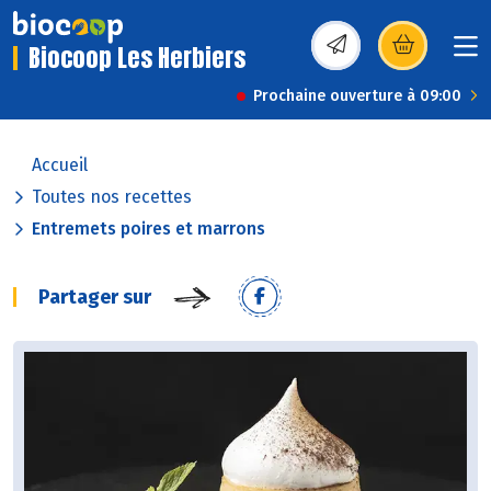
Biocoop Les Herbiers
(s’ouvre dans une nou
Prochaine ouverture à 09:00
Accueil
Toutes nos recettes
Entremets poires et marrons
Partager sur