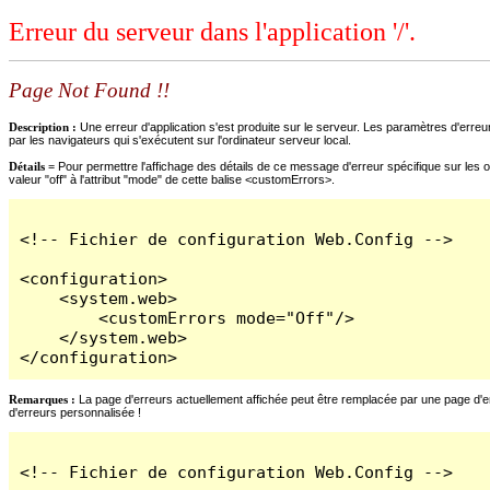
Erreur du serveur dans l'application '/'.
Page Not Found !!
Description :
Une erreur d'application s'est produite sur le serveur. Les paramètres d'erreur
par les navigateurs qui s'exécutent sur l'ordinateur serveur local.
Détails =
Pour permettre l'affichage des détails de ce message d'erreur spécifique sur les o
valeur "off" à l'attribut "mode" de cette balise <customErrors>.
<!-- Fichier de configuration Web.Config -->

<configuration>

    <system.web>

        <customErrors mode="Off"/>

    </system.web>

</configuration>
Remarques :
La page d'erreurs actuellement affichée peut être remplacée par une page d'erre
d'erreurs personnalisée !
<!-- Fichier de configuration Web.Config -->
