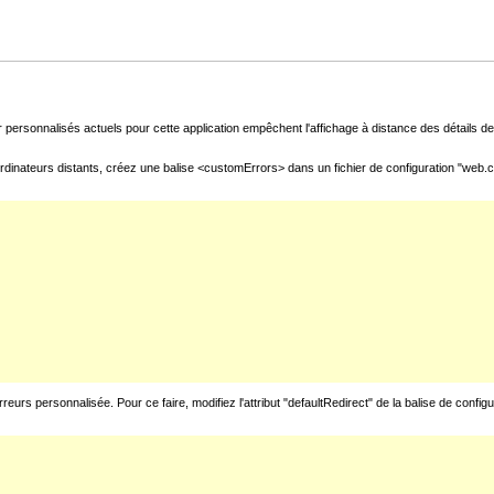
 personnalisés actuels pour cette application empêchent l'affichage à distance des détails de 
rdinateurs distants, créez une balise <customErrors> dans un fichier de configuration "web.con
urs personnalisée. Pour ce faire, modifiez l'attribut "defaultRedirect" de la balise de config