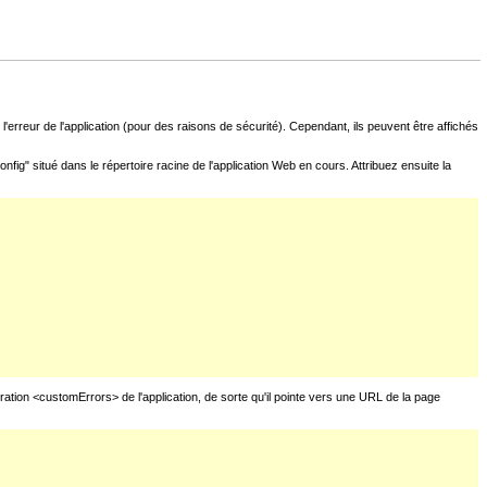
l'erreur de l'application (pour des raisons de sécurité). Cependant, ils peuvent être affichés
fig" situé dans le répertoire racine de l'application Web en cours. Attribuez ensuite la
uration <customErrors> de l'application, de sorte qu'il pointe vers une URL de la page