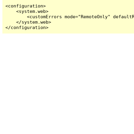
<configuration>

    <system.web>

        <customErrors mode="RemoteOnly" defaultR
    </system.web>

</configuration>