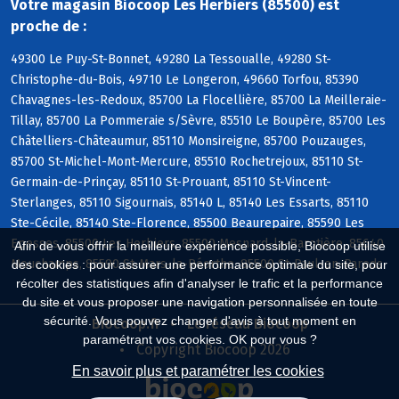
Votre magasin Biocoop Les Herbiers (85500) est
proche de :
49300 Le Puy-St-Bonnet, 49280 La Tessoualle, 49280 St-
Christophe-du-Bois, 49710 Le Longeron, 49660 Torfou, 85390
Chavagnes-les-Redoux, 85700 La Flocellière, 85700 La Meilleraie-
Tillay, 85700 La Pommeraie s/Sèvre, 85510 Le Boupère, 85700 Les
Châtelliers-Châteaumur, 85110 Monsireigne, 85700 Pouzauges,
85700 St-Michel-Mont-Mercure, 85510 Rochetrejoux, 85110 St-
Germain-de-Prinçay, 85110 St-Prouant, 85110 St-Vincent-
Sterlanges, 85110 Sigournais, 85140 L, 85140 Les Essarts, 85110
Ste-Cécile, 85140 Ste-Florence, 85500 Beaurepaire, 85590 Les
Epesses, 85500 Les Herbiers, 85500 Mesnard-la-Barotière, 85640
Afin de vous offrir la meilleure expérience possible, Biocoop utilise
Mouchamps, 85590 St-Mars-la-Réorthe, 85500 St-Paul-en-Pareds
des cookies : pour assurer une performance optimale du site, pour
récolter des statistiques afin d'analyser le trafic et la performance
du site et vous proposer une navigation personnalisée en toute
sécurité. Vous pouvez changer d'avis à tout moment en
Biocoop.fr
Le réseau Biocoop
paramétrant vos cookies. OK pour vous ?
Copyright Biocoop 2026
En savoir plus et paramétrer les cookies