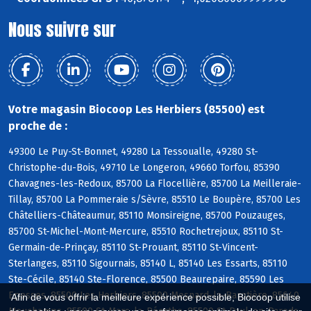
Nous suivre sur
Votre magasin Biocoop Les Herbiers (85500) est
proche de :
49300 Le Puy-St-Bonnet, 49280 La Tessoualle, 49280 St-
Christophe-du-Bois, 49710 Le Longeron, 49660 Torfou, 85390
Chavagnes-les-Redoux, 85700 La Flocellière, 85700 La Meilleraie-
Tillay, 85700 La Pommeraie s/Sèvre, 85510 Le Boupère, 85700 Les
Châtelliers-Châteaumur, 85110 Monsireigne, 85700 Pouzauges,
85700 St-Michel-Mont-Mercure, 85510 Rochetrejoux, 85110 St-
Germain-de-Prinçay, 85110 St-Prouant, 85110 St-Vincent-
Sterlanges, 85110 Sigournais, 85140 L, 85140 Les Essarts, 85110
Ste-Cécile, 85140 Ste-Florence, 85500 Beaurepaire, 85590 Les
Epesses, 85500 Les Herbiers, 85500 Mesnard-la-Barotière, 85640
Afin de vous offrir la meilleure expérience possible, Biocoop utilise