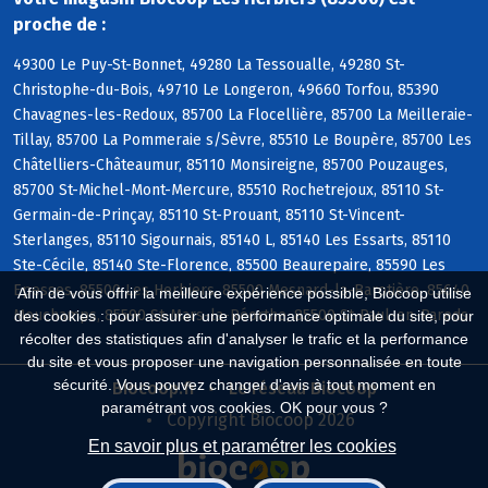
proche de :
49300 Le Puy-St-Bonnet, 49280 La Tessoualle, 49280 St-
Christophe-du-Bois, 49710 Le Longeron, 49660 Torfou, 85390
Chavagnes-les-Redoux, 85700 La Flocellière, 85700 La Meilleraie-
Tillay, 85700 La Pommeraie s/Sèvre, 85510 Le Boupère, 85700 Les
Châtelliers-Châteaumur, 85110 Monsireigne, 85700 Pouzauges,
85700 St-Michel-Mont-Mercure, 85510 Rochetrejoux, 85110 St-
Germain-de-Prinçay, 85110 St-Prouant, 85110 St-Vincent-
Sterlanges, 85110 Sigournais, 85140 L, 85140 Les Essarts, 85110
Ste-Cécile, 85140 Ste-Florence, 85500 Beaurepaire, 85590 Les
Epesses, 85500 Les Herbiers, 85500 Mesnard-la-Barotière, 85640
Afin de vous offrir la meilleure expérience possible, Biocoop utilise
Mouchamps, 85590 St-Mars-la-Réorthe, 85500 St-Paul-en-Pareds
des cookies : pour assurer une performance optimale du site, pour
récolter des statistiques afin d'analyser le trafic et la performance
du site et vous proposer une navigation personnalisée en toute
sécurité. Vous pouvez changer d'avis à tout moment en
Biocoop.fr
Le réseau Biocoop
paramétrant vos cookies. OK pour vous ?
Copyright Biocoop 2026
En savoir plus et paramétrer les cookies