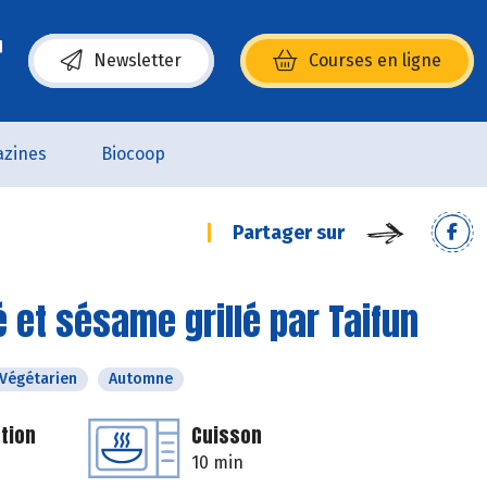
Newsletter
Courses en ligne
(s’ouvre dans une nouvelle fenêtre)
zines
Biocoop
Partager sur
é et sésame grillé par Taifun
Végétarien
Automne
tion
Cuisson
10 min