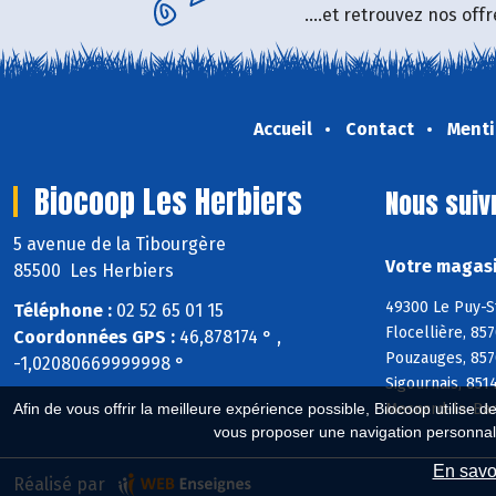
....et retrouvez nos of
Accueil
Contact
Menti
Biocoop Les Herbiers
Nous suiv
5 avenue de la Tibourgère
Votre magasi
85500 Les Herbiers
49300 Le Puy-S
Téléphone :
02 52 65 01 15
Flocellière, 85
Coordonnées GPS :
46,878174 ° ,
Pouzauges, 8570
-1,02080669999998 °
Sigournais, 851
Mesnard-la-Bar
Afin de vous offrir la meilleure expérience possible, Biocoop utilise d
vous proposer une navigation personnal
En savoi
Réalisé par