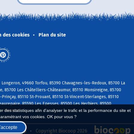
n des cookies
Plan du site
e Longeron, 49660 Torfou, 85390 Chavagnes-les-Redoux, 85700 La
re, 85700 Les Châtelliers-Châteaumur, 85110 Monsireigne, 85700
rinçay, 85110 St-Prouant, 85110 St-Vincent-Sterlanges, 85110
 Beaurepaire, 85590 Les Epesses, 85500 Les Herbiers, 85500
en-Pareds
 des statistiques afin d'analyser le trafic et la performance du site et
paramétrant vos cookies. OK pour vous ?
'accepte
seau Biocoop
Copyright Biocoop 2026