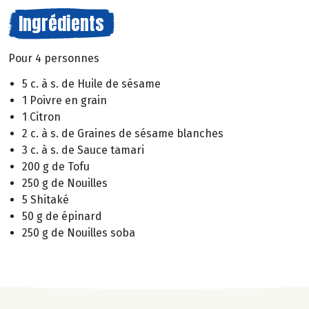
Ingrédients
Pour 4 personnes
5 c. à s. de Huile de sésame
1 Poivre en grain
1 Citron
2 c. à s. de Graines de sésame blanches
3 c. à s. de Sauce tamari
200 g de Tofu
250 g de Nouilles
5 Shitaké
50 g de épinard
250 g de Nouilles soba