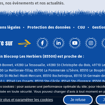
fres, nos événements et nos actualités.
ons légales
Protection des données
CGU
Gestio
re sur
n Biocoop Les Herbiers (85500) est proche de :
t-Bonnet, 49280 La Tessoualle, 49280 St-Christophe-du-Bois, 49710 L
700 La Meilleraie-Tillay, 85700 La Pommeraie s/Sèvre, 85510 Le Boupè
0 St-Michel-Mont-Mercure, 85510 Rochetrejoux, 85110 St-Germain-de-P
40 L, 85140 Les Essarts, 85110 Ste-Cécile, 85140 Ste-Florence, 85500
otière, 85640 Mouchamps, 85590 St-Mars-la-Réorthe, 85500 St-Paul-
es cookies : pour assurer une performance optimale du site, pour récolter
isée en toute sécurité. Vous pouvez changer d'avis à tout moment en 
r plus et paramétrer les cookies
Je refuse
J
Biocoop.fr
Le ré