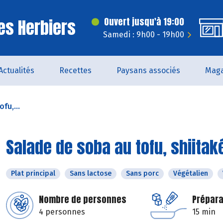
es Herbiers
Ouvert jusqu'à 19:00
Samedi : 9h00 - 19h00
Actualités
Recettes
Paysans associés
Maga
fu,...
Salade de soba au tofu, shiitak
Plat principal
Sans lactose
Sans porc
Végétalien
Nombre de personnes
Prépara
4 personnes
15 min