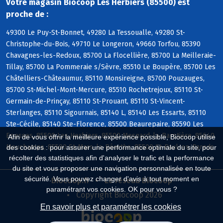
Votre magasin Biocoop Les Herbiers (85500) est
proche de :
49300 Le Puy-St-Bonnet, 49280 La Tessoualle, 49280 St-
Christophe-du-Bois, 49710 Le Longeron, 49660 Torfou, 85390
Chavagnes-les-Redoux, 85700 La Flocellière, 85700 La Meilleraie-
Tillay, 85700 La Pommeraie s/Sèvre, 85510 Le Boupère, 85700 Les
Châtelliers-Châteaumur, 85110 Monsireigne, 85700 Pouzauges,
85700 St-Michel-Mont-Mercure, 85510 Rochetrejoux, 85110 St-
Germain-de-Prinçay, 85110 St-Prouant, 85110 St-Vincent-
Sterlanges, 85110 Sigournais, 85140 L, 85140 Les Essarts, 85110
Ste-Cécile, 85140 Ste-Florence, 85500 Beaurepaire, 85590 Les
Epesses, 85500 Les Herbiers, 85500 Mesnard-la-Barotière, 85640
Afin de vous offrir la meilleure expérience possible, Biocoop utilise
Mouchamps, 85590 St-Mars-la-Réorthe, 85500 St-Paul-en-Pareds
des cookies : pour assurer une performance optimale du site, pour
récolter des statistiques afin d'analyser le trafic et la performance
du site et vous proposer une navigation personnalisée en toute
sécurité. Vous pouvez changer d'avis à tout moment en
Biocoop.fr
Le réseau Biocoop
paramétrant vos cookies. OK pour vous ?
Copyright Biocoop 2026
En savoir plus et paramétrer les cookies