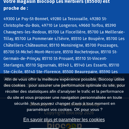
Votre magasin Biocoop Les Herbiers (85500) est
proche de :
49300 Le Puy-St-Bonnet, 49280 La Tessoualle, 49280 St-
Christophe-du-Bois, 49710 Le Longeron, 49660 Torfou, 85390
Chavagnes-les-Redoux, 85700 La Flocellière, 85700 La Meilleraie-
Tillay, 85700 La Pommeraie s/Sèvre, 85510 Le Boupère, 85700 Les
Châtelliers-Châteaumur, 85110 Monsireigne, 85700 Pouzauges,
85700 St-Michel-Mont-Mercure, 85510 Rochetrejoux, 85110 St-
Germain-de-Prinçay, 85110 St-Prouant, 85110 St-Vincent-
Sterlanges, 85110 Sigournais, 85140 L, 85140 Les Essarts, 85110
Ste-Cécile, 85140 Ste-Florence, 85500 Beaurepaire, 85590 Les
Epesses, 85500 Les Herbiers, 85500 Mesnard-la-Barotière, 85640
Afin de vous offrir la meilleure expérience possible, Biocoop utilise
Mouchamps, 85590 St-Mars-la-Réorthe, 85500 St-Paul-en-Pareds
des cookies : pour assurer une performance optimale du site, pour
récolter des statistiques afin d'analyser le trafic et la performance
du site et vous proposer une navigation personnalisée en toute
sécurité. Vous pouvez changer d'avis à tout moment en
Biocoop.fr
Le réseau Biocoop
paramétrant vos cookies. OK pour vous ?
Copyright Biocoop 2026
En savoir plus et paramétrer les cookies