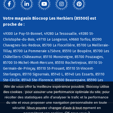
Votre magasin Biocoop Les Herbiers (85500) est
proche de :
49300 Le Puy-St-Bonnet, 49280 La Tessoualle, 49280 St-
Christophe-du-Bois, 49710 Le Longeron, 49660 Torfou, 85390
Chavagnes-les-Redoux, 85700 La Flocellière, 85700 La Meilleraie-
Tillay, 85700 La Pommeraie s/Sèvre, 85510 Le Boupère, 85700 Les
Châtelliers-Châteaumur, 85110 Monsireigne, 85700 Pouzauges,
85700 St-Michel-Mont-Mercure, 85510 Rochetrejoux, 85110 St-
Germain-de-Prinçay, 85110 St-Prouant, 85110 St-Vincent-
Sterlanges, 85110 Sigournais, 85140 L, 85140 Les Essarts, 85110
Ste-Cécile, 85140 Ste-Florence, 85500 Beaurepaire, 85590 Les
Epesses, 85500 Les Herbiers, 85500 Mesnard-la-Barotière, 85640
Afin de vous offrir la meilleure expérience possible, Biocoop utilise
Mouchamps, 85590 St-Mars-la-Réorthe, 85500 St-Paul-en-Pareds
des cookies : pour assurer une performance optimale du site, pour
récolter des statistiques afin d'analyser le trafic et la performance
du site et vous proposer une navigation personnalisée en toute
sécurité. Vous pouvez changer d'avis à tout moment en
Biocoop.fr
Le réseau Biocoop