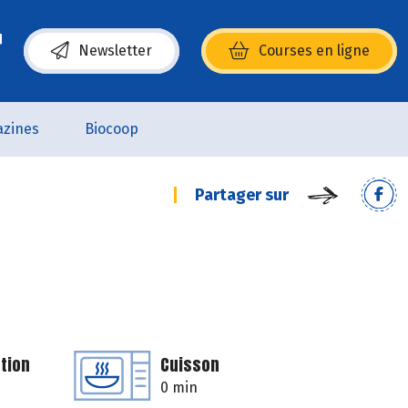
Newsletter
Courses en ligne
(s’ouvre dans une nouvelle fenêtre)
zines
Biocoop
Partager sur
tion
Cuisson
0 min