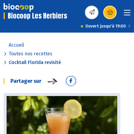
Biocoop Les Herbiers
(s’ouvre dans une nou
Ouvert jusqu'à 19:00
Accueil
Toutes nos recettes
Cocktail Florida revisité
Partager sur