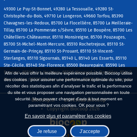
49300 Le Puy-St-Bonnet, 49280 La Tessoualle, 49280 St-
Christophe-du-Bois, 49710 Le Longeron, 49660 Torfou, 85390
Chavagnes-les-Redoux, 85700 La Flocellière, 85700 La Meilleraie-
Tillay, 85700 La Pommeraie s/Sèvre, 85510 Le Boupère, 85700 Les
Châtelliers-Châteaumur, 85110 Monsireigne, 85700 Pouzauges,
85700 St-Michel-Mont-Mercure, 85510 Rochetrejoux, 85110 St-
Germain-de-Prinçay, 85110 St-Prouant, 85110 St-Vincent-
Sterlanges, 85110 Sigournais, 85140 L, 85140 Les Essarts, 85110
Ste-Cécile, 85140 Ste-Florence, 85500 Beaurepaire, 85590 Les
Epesses, 85500 Les Herbiers, 85500 Mesnard-la-Barotière, 85640
Afin de vous offrir la meilleure expérience possible, Biocoop utilise
Mouchamps, 85590 St-Mars-la-Réorthe, 85500 St-Paul-en-Pareds
des cookies : pour assurer une performance optimale du site, pour
récolter des statistiques afin d'analyser le trafic et la performance
du site et vous proposer une navigation personnalisée en toute
sécurité. Vous pouvez changer d'avis à tout moment en
Biocoop.fr
Le réseau Biocoop
paramétrant vos cookies. OK pour vous ?
Copyright Biocoop 2026
En savoir plus et paramétrer les cookies
Je refuse
J'accepte
Réalisé par