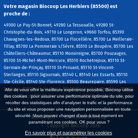
Votre magasin Biocoop Les Herbiers (85500) est
proche de :
49300 Le Puy-St-Bonnet, 49280 La Tessoualle, 49280 St-
Christophe-du-Bois, 49710 Le Longeron, 49660 Torfou, 85390
Chavagnes-les-Redoux, 85700 La Flocellière, 85700 La Meilleraie-
Tillay, 85700 La Pommeraie s/Sèvre, 85510 Le Boupère, 85700 Les
Châtelliers-Châteaumur, 85110 Monsireigne, 85700 Pouzauges,
85700 St-Michel-Mont-Mercure, 85510 Rochetrejoux, 85110 St-
Germain-de-Prinçay, 85110 St-Prouant, 85110 St-Vincent-
Sterlanges, 85110 Sigournais, 85140 L, 85140 Les Essarts, 85110
Ste-Cécile, 85140 Ste-Florence, 85500 Beaurepaire, 85590 Les
Epesses, 85500 Les Herbiers, 85500 Mesnard-la-Barotière, 85640
Afin de vous offrir la meilleure expérience possible, Biocoop utilise
Mouchamps, 85590 St-Mars-la-Réorthe, 85500 St-Paul-en-Pareds
des cookies : pour assurer une performance optimale du site, pour
récolter des statistiques afin d'analyser le trafic et la performance
du site et vous proposer une navigation personnalisée en toute
sécurité. Vous pouvez changer d'avis à tout moment en
Biocoop.fr
Le réseau Biocoop
paramétrant vos cookies. OK pour vous ?
Copyright Biocoop 2026
En savoir plus et paramétrer les cookies