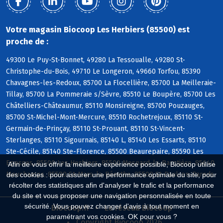
Votre magasin Biocoop Les Herbiers (85500) est
proche de :
49300 Le Puy-St-Bonnet, 49280 La Tessoualle, 49280 St-
Christophe-du-Bois, 49710 Le Longeron, 49660 Torfou, 85390
Chavagnes-les-Redoux, 85700 La Flocellière, 85700 La Meilleraie-
Tillay, 85700 La Pommeraie s/Sèvre, 85510 Le Boupère, 85700 Les
Châtelliers-Châteaumur, 85110 Monsireigne, 85700 Pouzauges,
85700 St-Michel-Mont-Mercure, 85510 Rochetrejoux, 85110 St-
Germain-de-Prinçay, 85110 St-Prouant, 85110 St-Vincent-
Sterlanges, 85110 Sigournais, 85140 L, 85140 Les Essarts, 85110
Ste-Cécile, 85140 Ste-Florence, 85500 Beaurepaire, 85590 Les
Epesses, 85500 Les Herbiers, 85500 Mesnard-la-Barotière, 85640
Afin de vous offrir la meilleure expérience possible, Biocoop utilise
Mouchamps, 85590 St-Mars-la-Réorthe, 85500 St-Paul-en-Pareds
des cookies : pour assurer une performance optimale du site, pour
récolter des statistiques afin d'analyser le trafic et la performance
du site et vous proposer une navigation personnalisée en toute
sécurité. Vous pouvez changer d'avis à tout moment en
Biocoop.fr
Le réseau Biocoop
paramétrant vos cookies. OK pour vous ?
Copyright Biocoop 2026