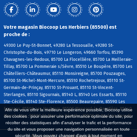
Votre magasin Biocoop Les Herbiers (85500) est
proche de :
49300 Le Puy-St-Bonnet, 49280 La Tessoualle, 49280 St-
Christophe-du-Bois, 49710 Le Longeron, 49660 Torfou, 85390
Chavagnes-les-Redoux, 85700 La Flocellière, 85700 La Meilleraie-
Tillay, 85700 La Pommeraie s/Sèvre, 85510 Le Boupère, 85700 Les
Châtelliers-Châteaumur, 85110 Monsireigne, 85700 Pouzauges,
85700 St-Michel-Mont-Mercure, 85510 Rochetrejoux, 85110 St-
Germain-de-Prinçay, 85110 St-Prouant, 85110 St-Vincent-
Sterlanges, 85110 Sigournais, 85140 L, 85140 Les Essarts, 85110
Ste-Cécile, 85140 Ste-Florence, 85500 Beaurepaire, 85590 Les
Epesses, 85500 Les Herbiers, 85500 Mesnard-la-Barotière, 85640
Afin de vous offrir la meilleure expérience possible, Biocoop utilise
Mouchamps, 85590 St-Mars-la-Réorthe, 85500 St-Paul-en-Pareds
des cookies : pour assurer une performance optimale du site, pour
récolter des statistiques afin d'analyser le trafic et la performance
du site et vous proposer une navigation personnalisée en toute
sécurité. Vous pouvez changer d'avis à tout moment en
Biocoop.fr
Le réseau Biocoop