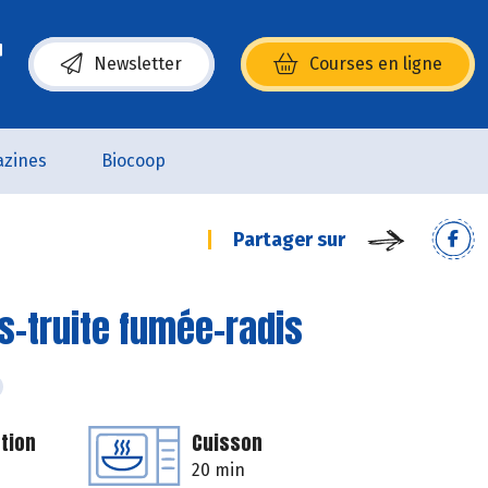
Newsletter
Courses en ligne
(s’ouvre dans une nouvelle fenêtre)
zines
Biocoop
Partager sur
s-truite fumée-radis
tion
Cuisson
20 min