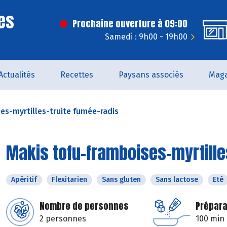
es
Prochaine ouverture à 09:00
Samedi : 9h00 - 19h00
Actualités
Recettes
Paysans associés
Maga
es-myrtilles-truite fumée-radis
Makis tofu-framboises-myrtille
Apéritif
Flexitarien
Sans gluten
Sans lactose
Eté
Nombre de personnes
Prépara
2 personnes
100 min