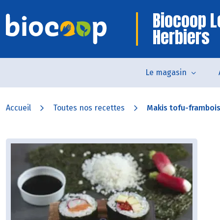
Biocoop L
Herbiers
Le magasin
Accueil
Toutes nos recettes
Makis tofu-frambois