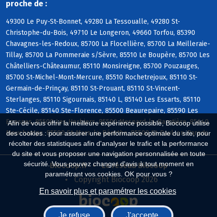
proche de :
49300 Le Puy-St-Bonnet, 49280 La Tessoualle, 49280 St-
Christophe-du-Bois, 49710 Le Longeron, 49660 Torfou, 85390
Chavagnes-les-Redoux, 85700 La Flocellière, 85700 La Meilleraie-
Tillay, 85700 La Pommeraie s/Sèvre, 85510 Le Boupère, 85700 Les
Châtelliers-Châteaumur, 85110 Monsireigne, 85700 Pouzauges,
85700 St-Michel-Mont-Mercure, 85510 Rochetrejoux, 85110 St-
Germain-de-Prinçay, 85110 St-Prouant, 85110 St-Vincent-
Sterlanges, 85110 Sigournais, 85140 L, 85140 Les Essarts, 85110
Ste-Cécile, 85140 Ste-Florence, 85500 Beaurepaire, 85590 Les
Epesses, 85500 Les Herbiers, 85500 Mesnard-la-Barotière, 85640
Afin de vous offrir la meilleure expérience possible, Biocoop utilise
Mouchamps, 85590 St-Mars-la-Réorthe, 85500 St-Paul-en-Pareds
des cookies : pour assurer une performance optimale du site, pour
récolter des statistiques afin d'analyser le trafic et la performance
du site et vous proposer une navigation personnalisée en toute
sécurité. Vous pouvez changer d'avis à tout moment en
Biocoop.fr
Le réseau Biocoop
paramétrant vos cookies. OK pour vous ?
Copyright Biocoop 2026
En savoir plus et paramétrer les cookies
Je refuse
J'accepte