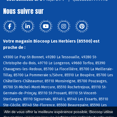
Nous suivre sur
Votre magasin Biocoop Les Herbiers (85500) est
proche de :
49300 Le Puy-St-Bonnet, 49280 La Tessoualle, 49280 St-
Christophe-du-Bois, 49710 Le Longeron, 49660 Torfou, 85390
Chavagnes-les-Redoux, 85700 La Flocellière, 85700 La Meilleraie-
Tillay, 85700 La Pommeraie s/Sèvre, 85510 Le Boupère, 85700 Les
Châtelliers-Châteaumur, 85110 Monsireigne, 85700 Pouzauges,
85700 St-Michel-Mont-Mercure, 85510 Rochetrejoux, 85110 St-
Germain-de-Prinçay, 85110 St-Prouant, 85110 St-Vincent-
Sterlanges, 85110 Sigournais, 85140 L, 85140 Les Essarts, 85110
Ste-Cécile, 85140 Ste-Florence, 85500 Beaurepaire, 85590 Les
Epesses, 85500 Les Herbiers, 85500 Mesnard-la-Barotière, 85640
Afin de vous offrir la meilleure expérience possible, Biocoop utilise