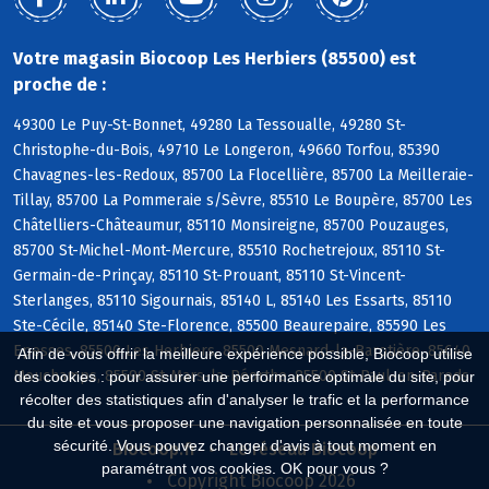
Votre magasin Biocoop Les Herbiers (85500) est
proche de :
49300 Le Puy-St-Bonnet, 49280 La Tessoualle, 49280 St-
Christophe-du-Bois, 49710 Le Longeron, 49660 Torfou, 85390
Chavagnes-les-Redoux, 85700 La Flocellière, 85700 La Meilleraie-
Tillay, 85700 La Pommeraie s/Sèvre, 85510 Le Boupère, 85700 Les
Châtelliers-Châteaumur, 85110 Monsireigne, 85700 Pouzauges,
85700 St-Michel-Mont-Mercure, 85510 Rochetrejoux, 85110 St-
Germain-de-Prinçay, 85110 St-Prouant, 85110 St-Vincent-
Sterlanges, 85110 Sigournais, 85140 L, 85140 Les Essarts, 85110
Ste-Cécile, 85140 Ste-Florence, 85500 Beaurepaire, 85590 Les
Epesses, 85500 Les Herbiers, 85500 Mesnard-la-Barotière, 85640
Afin de vous offrir la meilleure expérience possible, Biocoop utilise
Mouchamps, 85590 St-Mars-la-Réorthe, 85500 St-Paul-en-Pareds
des cookies : pour assurer une performance optimale du site, pour
récolter des statistiques afin d'analyser le trafic et la performance
du site et vous proposer une navigation personnalisée en toute
sécurité. Vous pouvez changer d'avis à tout moment en
Biocoop.fr
Le réseau Biocoop
paramétrant vos cookies. OK pour vous ?
Copyright Biocoop 2026