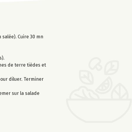
n salée). Cuire 30 mn
s).
mmes de terre tièdes et
pour diluer. Terminer
semer sur la salade