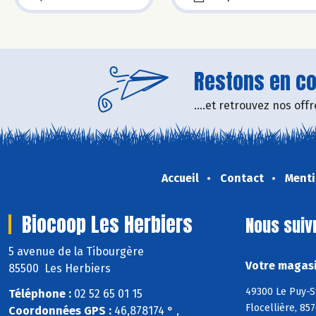
Restons en con
....et retrouvez nos of
Accueil
Contact
Menti
Biocoop Les Herbiers
Nous suiv
5 avenue de la Tibourgère
Votre magasi
85500 Les Herbiers
49300 Le Puy-S
Téléphone :
02 52 65 01 15
Flocellière, 85
Coordonnées GPS :
46,878174 ° ,