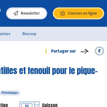
Newsletter
Courses en ligne
(s’ouvre dans une nouvelle fenêtre)
zines
Biocoop
Partager sur
illes et fenouil pour le pique-
Printemps
tion
Cuisson