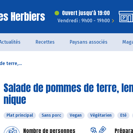
es Herbiers
Ouvert jusqu'à 19:00
Vendredi : 9h00 - 19h00
Actualités
Recettes
Paysans associés
Maga
 terre,...
Salade de pommes de terre, lent
nique
Plat principal
Sans porc
Vegan
Végétarien
Eté
Nombre de personnes
Prépara