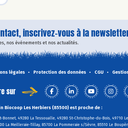
tact, inscrivez-vous à la newsletter
fres, nos événements et nos actualités.
ons légales
Protection des données
CGU
Gestio
re sur
n Biocoop Les Herbiers (85500) est proche de :
t-Bonnet, 49280 La Tessoualle, 49280 St-Christophe-du-Bois, 49710 L
700 La Meilleraie-Tillay, 85700 La Pommeraie s/Sèvre, 85510 Le Boupè