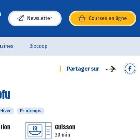
Newsletter
Courses en ligne
(s’ouvre dans une nouvelle fenêtre)
zines
Biocoop
Partager sur
ofu
Hiver
Printemps
tion
Cuisson
30 min