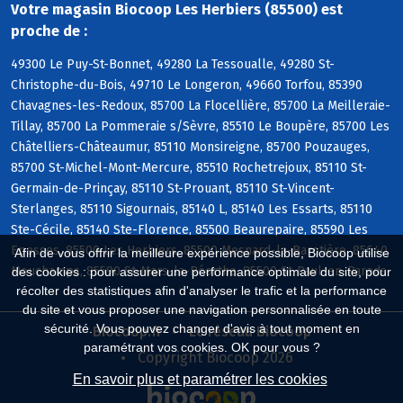
Votre magasin Biocoop Les Herbiers (85500) est
proche de :
49300 Le Puy-St-Bonnet, 49280 La Tessoualle, 49280 St-
Christophe-du-Bois, 49710 Le Longeron, 49660 Torfou, 85390
Chavagnes-les-Redoux, 85700 La Flocellière, 85700 La Meilleraie-
Tillay, 85700 La Pommeraie s/Sèvre, 85510 Le Boupère, 85700 Les
Châtelliers-Châteaumur, 85110 Monsireigne, 85700 Pouzauges,
85700 St-Michel-Mont-Mercure, 85510 Rochetrejoux, 85110 St-
Germain-de-Prinçay, 85110 St-Prouant, 85110 St-Vincent-
Sterlanges, 85110 Sigournais, 85140 L, 85140 Les Essarts, 85110
Ste-Cécile, 85140 Ste-Florence, 85500 Beaurepaire, 85590 Les
Epesses, 85500 Les Herbiers, 85500 Mesnard-la-Barotière, 85640
Afin de vous offrir la meilleure expérience possible, Biocoop utilise
Mouchamps, 85590 St-Mars-la-Réorthe, 85500 St-Paul-en-Pareds
des cookies : pour assurer une performance optimale du site, pour
récolter des statistiques afin d'analyser le trafic et la performance
du site et vous proposer une navigation personnalisée en toute
sécurité. Vous pouvez changer d'avis à tout moment en
Biocoop.fr
Le réseau Biocoop
paramétrant vos cookies. OK pour vous ?
Copyright Biocoop 2026
En savoir plus et paramétrer les cookies