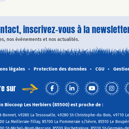
tact, inscrivez-vous à la newsletter
fres, nos événements et nos actualités.
ons légales
Protection des données
CGU
Gestio
re sur
n Biocoop Les Herbiers (85500) est proche de :
t-Bonnet, 49280 La Tessoualle, 49280 St-Christophe-du-Bois, 49710 L
700 La Meilleraie-Tillay, 85700 La Pommeraie s/Sèvre, 85510 Le Boupè
0 St-Michel-Mont-Mercure, 85510 Rochetrejoux, 85110 St-Germain-de-P