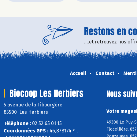
Restons en con
....et retrouvez nos of
Accueil
Contact
Menti
Biocoop Les Herbiers
Nous suiv
5 avenue de la Tibourgère
Votre magasi
85500 Les Herbiers
49300 Le Puy-S
Téléphone :
02 52 65 01 15
Flocellière, 85
Coordonnées GPS :
46,878174 ° ,
Pouzauges, 8570