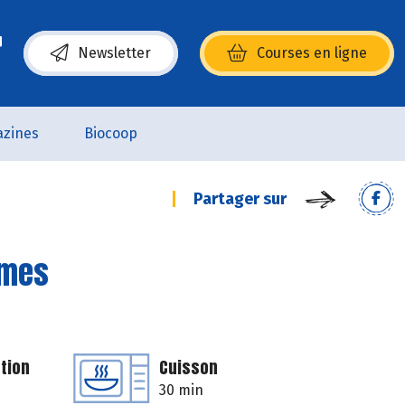
Newsletter
Courses en ligne
(s’ouvre dans une nouvelle fenêtre)
zines
Biocoop
Partager sur
mmes
tion
Cuisson
30 min