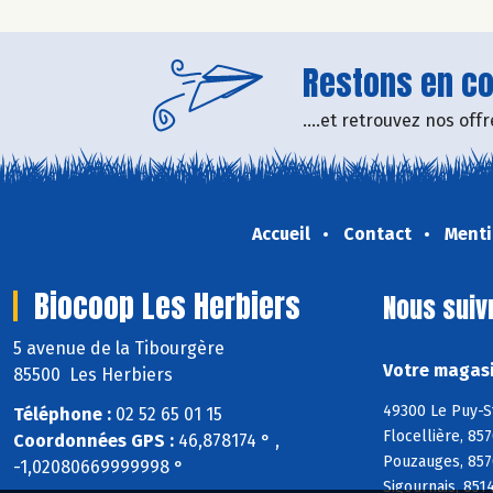
Restons en con
....et retrouvez nos of
Accueil
Contact
Menti
Biocoop Les Herbiers
Nous suiv
5 avenue de la Tibourgère
Votre magasi
85500 Les Herbiers
49300 Le Puy-S
Téléphone :
02 52 65 01 15
Flocellière, 85
Coordonnées GPS :
46,878174 ° ,
Pouzauges, 8570
-1,02080669999998 °
Sigournais, 851