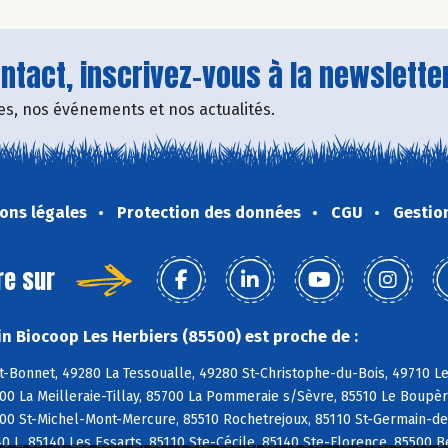
tact, inscrivez-vous à la newsletter
fres, nos événements et nos actualités.
ons légales
Protection des données
CGU
Gestio
re sur
n Biocoop Les Herbiers (85500) est proche de :
t-Bonnet, 49280 La Tessoualle, 49280 St-Christophe-du-Bois, 49710 L
700 La Meilleraie-Tillay, 85700 La Pommeraie s/Sèvre, 85510 Le Boupè
0 St-Michel-Mont-Mercure, 85510 Rochetrejoux, 85110 St-Germain-de-P
40 L, 85140 Les Essarts, 85110 Ste-Cécile, 85140 Ste-Florence, 85500