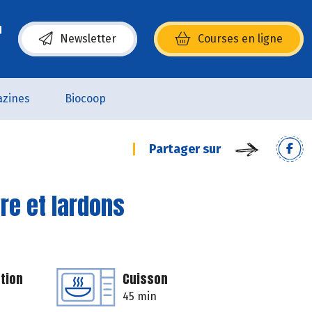
Newsletter
Courses en ligne
(s’ouvre dans une nouvelle fenêtre)
zines
Biocoop
Partager sur
re et lardons
tion
Cuisson
45 min