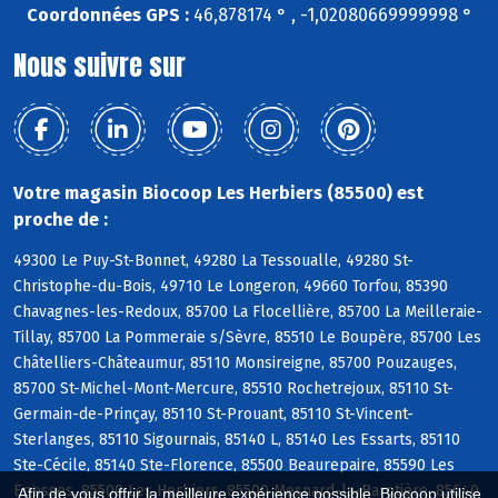
Coordonnées GPS :
46,878174 ° , -1,02080669999998 °
Nous suivre sur
Votre magasin Biocoop Les Herbiers (85500) est
proche de :
49300 Le Puy-St-Bonnet, 49280 La Tessoualle, 49280 St-
Christophe-du-Bois, 49710 Le Longeron, 49660 Torfou, 85390
Chavagnes-les-Redoux, 85700 La Flocellière, 85700 La Meilleraie-
Tillay, 85700 La Pommeraie s/Sèvre, 85510 Le Boupère, 85700 Les
Châtelliers-Châteaumur, 85110 Monsireigne, 85700 Pouzauges,
85700 St-Michel-Mont-Mercure, 85510 Rochetrejoux, 85110 St-
Germain-de-Prinçay, 85110 St-Prouant, 85110 St-Vincent-
Sterlanges, 85110 Sigournais, 85140 L, 85140 Les Essarts, 85110
Ste-Cécile, 85140 Ste-Florence, 85500 Beaurepaire, 85590 Les
Epesses, 85500 Les Herbiers, 85500 Mesnard-la-Barotière, 85640
Afin de vous offrir la meilleure expérience possible, Biocoop utilise