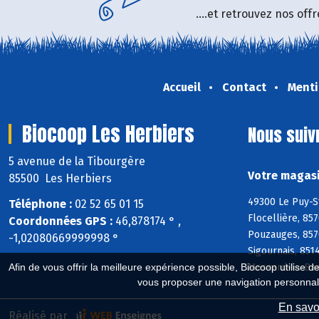
....et retrouvez nos of
Accueil
Contact
Menti
Biocoop Les Herbiers
Nous suiv
5 avenue de la Tibourgère
Votre magasi
85500 Les Herbiers
49300 Le Puy-S
Téléphone :
02 52 65 01 15
Flocellière, 85
Coordonnées GPS :
46,878174 ° ,
Pouzauges, 8570
-1,02080669999998 °
Sigournais, 851
Mesnard-la-Bar
Afin de vous offrir la meilleure expérience possible, Biocoop utilise d
vous proposer une navigation personnal
En savoi
Réalisé par