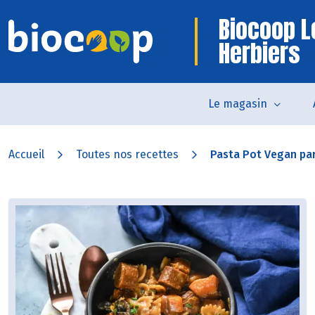
Biocoop L
Herbiers
Le magasin
Accueil
Toutes nos recettes
Pasta Pot Vegan pa