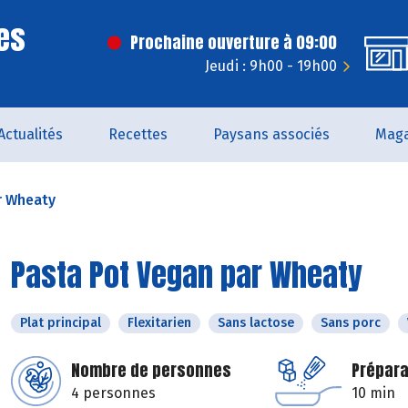
es
Prochaine ouverture à 09:00
Jeudi : 9h00 - 19h00
Actualités
Recettes
Paysans associés
Maga
r Wheaty
Pasta Pot Vegan par Wheaty
Plat principal
Flexitarien
Sans lactose
Sans porc
Nombre de personnes
Prépara
4 personnes
10 min