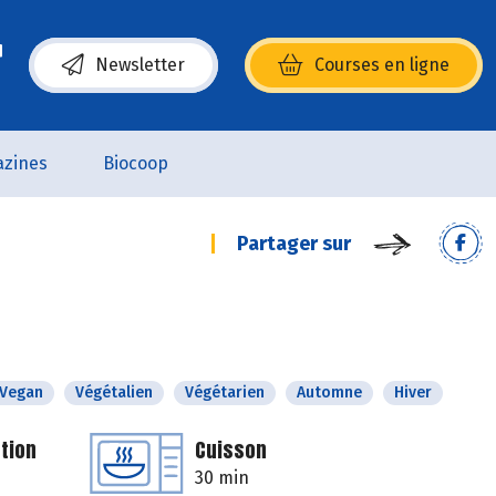
Newsletter
Courses en ligne
(s’ouvre dans une nouvelle fenêtre)
zines
Biocoop
Partager sur
Vegan
Végétalien
Végétarien
Automne
Hiver
tion
Cuisson
30 min