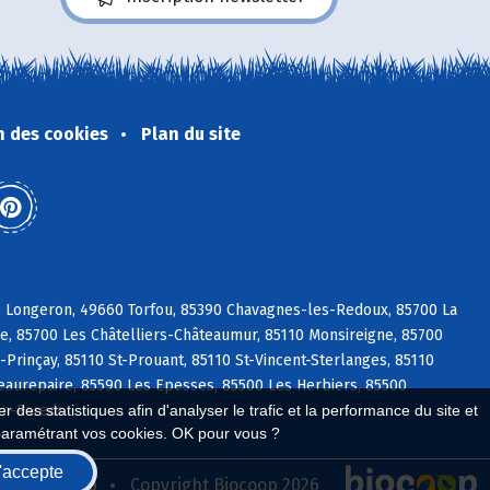
n des cookies
Plan du site
e Longeron, 49660 Torfou, 85390 Chavagnes-les-Redoux, 85700 La
re, 85700 Les Châtelliers-Châteaumur, 85110 Monsireigne, 85700
rinçay, 85110 St-Prouant, 85110 St-Vincent-Sterlanges, 85110
 Beaurepaire, 85590 Les Epesses, 85500 Les Herbiers, 85500
en-Pareds
 des statistiques afin d'analyser le trafic et la performance du site et
paramétrant vos cookies. OK pour vous ?
'accepte
seau Biocoop
Copyright Biocoop 2026