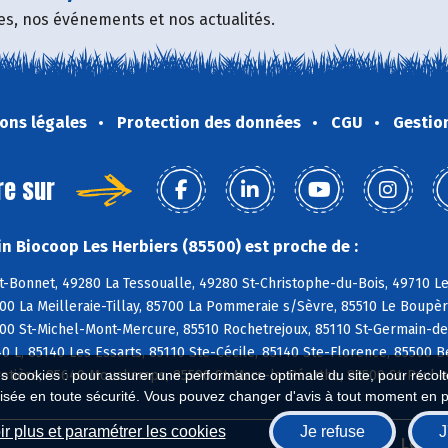
fres, nos événements et nos actualités.
ons légales
Protection des données
CGU
Gestio
re sur
n Biocoop Les Herbiers (85500) est proche de :
t-Bonnet, 49280 La Tessoualle, 49280 St-Christophe-du-Bois, 49710 L
700 La Meilleraie-Tillay, 85700 La Pommeraie s/Sèvre, 85510 Le Boupè
0 St-Michel-Mont-Mercure, 85510 Rochetrejoux, 85110 St-Germain-de-P
40 L, 85140 Les Essarts, 85110 Ste-Cécile, 85140 Ste-Florence, 85500
otière, 85640 Mouchamps, 85590 St-Mars-la-Réorthe, 85500 St-Paul-
es cookies : pour assurer une performance optimale du site, pour récolter
isée en toute sécurité. Vous pouvez changer d'avis à tout moment en 
r plus et paramétrer les cookies
Je refuse
J
Biocoop.fr
Le ré