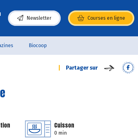
Newsletter
Courses en ligne
(s’ouvre dans une nouvelle fenêtre)
zines
Biocoop
Partager sur
ge
tion
Cuisson
0 min